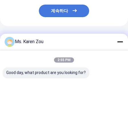
계속하다
추천된 제품
Ms. Karen Zou
2:55 PM
Good day, what product are you looking for?
이탈리아 상표 FPT
방음 기업 사용 250
기업 사용 FPT 
Mergency 장비 30-
Kva 200 Kw 높은 비용
진 발전기 60KW
330kw 주식에 있는 방
성과 디젤 발전기
75KVA 고성능
수 전기 디젤 엔진 발전
기 세트
최고의 가격
최고의 가격
최고의 