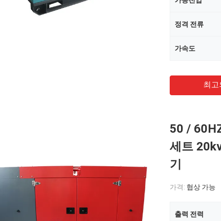
가등전압
정격 전류
가속도
최고
50 / 6
세트 20k
기
가격:
협상 가능
출력 전력