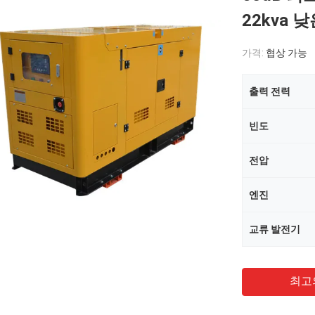
22kva 낮
가격:
협상 가능
출력 전력
빈도
전압
엔진
교류 발전기
최고