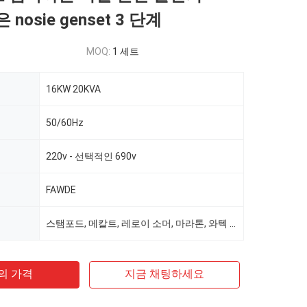
은 nosie genset 3 단계
MOQ:
1 세트
16KW 20KVA
50/60Hz
220v - 선택적인 690v
FAWDE
스탬포드, 메칼트, 레로이 소머, 마라톤, 와텍 선택
의 가격
지금 채팅하세요