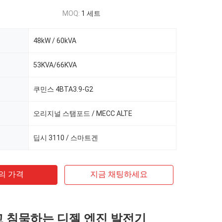
MOQ:
1 세트
48kW / 60kVA
53KVA/66KVA
쿠민스 4BTA3.9-G2
오리지널 스탬포드 / MECC ALTE
딥시 3110 / 스마트겐
의 가격
지금 채팅하세요
최고 침묵하는 디젤 엔진 발전기