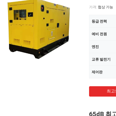
가격:
협상 가능
등급 전력
예비 전원
엔진
교류 발전기
제어판
최고
65dB 