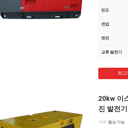
빈도
전압
엔진
교류 발전기
최고
20kw 이
진 발전기 
가격:
협상 가능