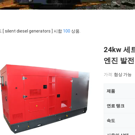
 silent diesel generators ] 시합
100
상품.
24kw 
엔진 발전기
가격:
협상 가능
제품
연료 탱크
속도