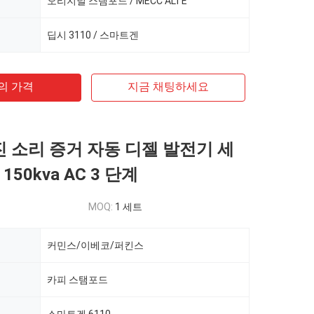
오리지널 스탬포드 / MECC ALTE
딥시 3110 / 스마트겐
의 가격
지금 채팅하세요
엔진 소리 증거 자동 디젤 발전기 세
 150kva AC 3 단계
MOQ:
1 세트
커민스/이베코/퍼킨스
카피 스탬포드