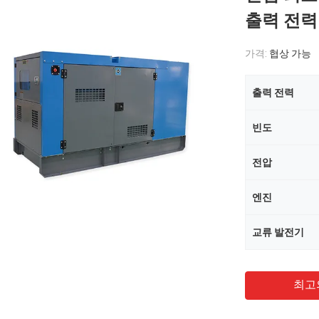
출력 전력 
가격:
협상 가능
출력 전력
빈도
전압
엔진
교류 발전기
최고