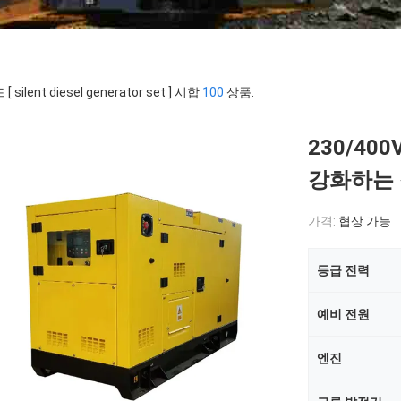
 silent diesel generator set ] 시합
100
상품.
230/400
강화하는 
가격:
협상 가능
등급 전력
예비 전원
엔진