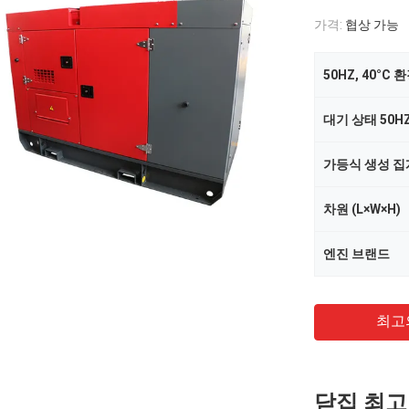
가격:
협상 가능
50HZ, 40°C 
대기 상태 50HZ,
가등식 생성 집
차원 (L×W×H)
엔진 브랜드
최고
닫집 최고