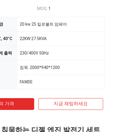
MOQ:
1
환경
20 kw 25 킬로볼트 암페어
 40°C
22KW 27.5KVA
계 출력
230/400V 50Hz
침묵: 2000*940*1200
FAWDE
의 가격
지금 채팅하세요
 침묵하는 디젤 엔진 발전기 세트