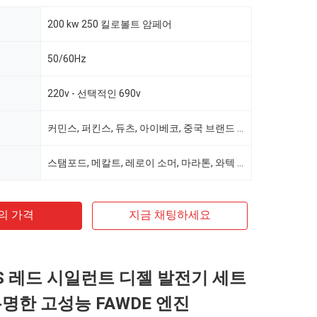
200 kw 250 킬로볼트 암페어
50/60Hz
220v - 선택적인 690v
커민스, 퍼킨스, 듀츠, 아이베코, 중국 브랜드 선택
스탬포드, 메칼트, 레로이 소머, 마라톤, 와텍 선택
의 가격
지금 채팅하세요
WS 레드 시일런트 디젤 발전기 세트
 유명한 고성능 FAWDE 엔진