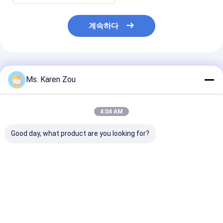
계속하다
추천된 제품
Ms. Karen Zou
4:04 AM
Good day, what product are you looking for?
40KW 공기는 Deutz 디
단일 위상 가정을 위한
20KW 25KVA Di
젤 엔진 발전기 세트 방
전기 휴대용 디젤 엔진
Generator Set
음 생성 50KVA를 냉각
발전기 세트 220v 5kva
12V DC Electri
했습니다
Start and 620
Heavy-Duty
최고의 가격
최고의 가격
최고의 
Construction