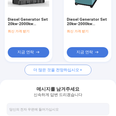
우리 에 관한 것
공장 투어
Diesel Generator Set
Diesel Generator Set
20kw-2000kw
20kw-2000kw
품질 관리
50Hz/60Hz for
50Hz/60Hz Global
최신 가격 받기
최신 가격 받기
Industrial Use
Export
인용 을 요청 하십시오
지금 연락
지금 연락
디젤 엔진 발전기 세트
더 많은 것을 전망하십시오
침묵하는 발전기 세트
작은 휴대용 발전기
메시지를 남겨주세요
신속하게 답변 드리겠습니다
양동 디젤 엔진 발전기
마린 디젤 발전기