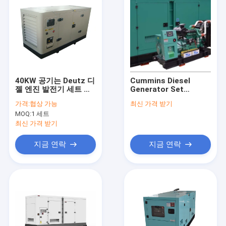
40KW 공기는 Deutz 디
Cummins Diesel
젤 엔진 발전기 세트 방
Generator Set
음 생성 50KVA를 냉각
150kVA 400V
가격:
협상 가능
최신 가격 받기
했습니다
Air/Water Cooling
MOQ:
1 세트
최신 가격 받기
지금 연락
지금 연락
집
제품
비디오