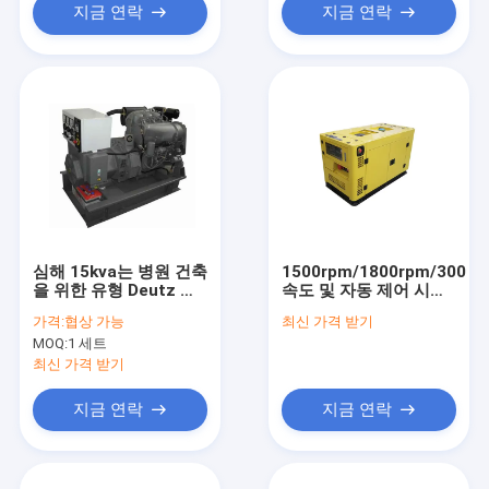
지금 연락
지금 연락
심해 15kva는 병원 건축
1500rpm/1800rpm/3000r
을 위한 유형 Deutz 디
속도 및 자동 제어 시스
젤 엔진 발전기를 엽니
템을 갖춘 20kw-
가격:
협상 가능
최신 가격 받기
다
2000kw 디젤 발전기 세
MOQ:
1 세트
트
최신 가격 받기
지금 연락
지금 연락