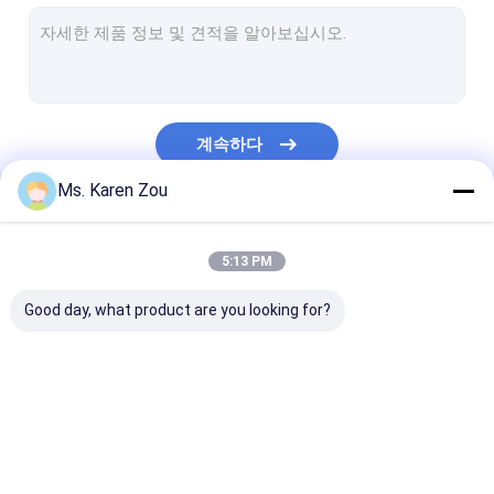
디젤 발전기
FPT 디젤 발전기
커 민 스 디젤 발전기
계속하다
퍼킨스 디젤 발전기
Ms. Karen Zou
바도우인 생성기
우리의 카테고리
deutz 발전기
5:13 PM
이동할 수 있는 등대
Good day, what product are you looking for?
무브러시 발전기
고성능 디젤 엔진
디젤 엔진 발전기 세트
침묵하는 발전기 세트
작은 휴대용 발
천연 가스 발전기