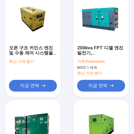
오픈 구조 커민스 엔진
200kva FPT 디젤 엔진
및 수동 제어 시스템을
발전기,
이용한 발전
Stafmord/Meccalte
최신 가격 받기
가격:
Promotion
발전기를 가진 임대 발
MOQ:
1 세트
전기
최신 가격 받기
지금 연락
지금 연락
집
제품
비디오