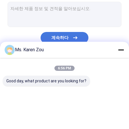
디젤 발전기
FPT 디젤 발전기
커 민 스 디젤 발전기
계속하다
퍼킨스 디젤 발전기
Ms. Karen Zou
바도우인 생성기
우리의 카테고리
deutz 발전기
6:56 PM
이동할 수 있는 등대
Good day, what product are you looking for?
무브러시 발전기
고성능 디젤 엔진
디젤 엔진 발전기 세트
침묵하는 발전기 세트
작은 휴대용 발
천연 가스 발전기