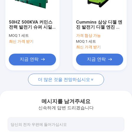
우리 에 관한 것
공장 투어
50HZ 500KVA 커민스
Cummins 삼상 디젤 엔
전력 발전기 슈퍼 시일
진 발전기 디젤 엔진 발
품질 관리
런트 발전기 ISO9001 /
전기 전성기 힘 100kw
MOQ:
1 세트
가격:
협상 가능
ISO14001
125kva
최신 가격 받기
MOQ:
1 세트
인용 을 요청 하십시오
최신 가격 받기
지금 연락
지금 연락
디젤 엔진 발전기 세트
더 많은 것을 전망하십시오
침묵하는 발전기 세트
작은 휴대용 발전기
메시지를 남겨주세요
신속하게 답변 드리겠습니다
양동 디젤 엔진 발전기
마린 디젤 발전기