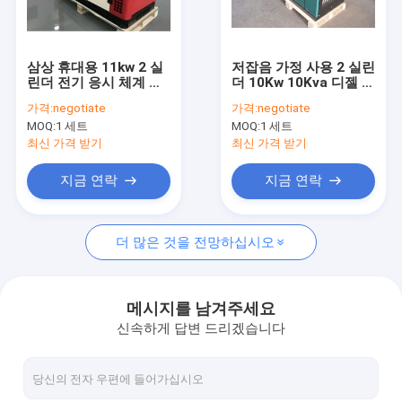
우리 에 관한 것
공장 투어
삼상 휴대용 11kw 2 실
저잡음 가정 사용 2 실린
린더 전기 응시 체계 디
더 10Kw 10Kva 디젤 엔
품질 관리
젤 발전기
진 발전기 휴대용 발전
가격:
negotiate
가격:
negotiate
기
MOQ:
1 세트
MOQ:
1 세트
인용 을 요청 하십시오
최신 가격 받기
최신 가격 받기
지금 연락
지금 연락
디젤 엔진 발전기 세트
더 많은 것을 전망하십시오
침묵하는 발전기 세트
작은 휴대용 발전기
메시지를 남겨주세요
신속하게 답변 드리겠습니다
양동 디젤 엔진 발전기
마린 디젤 발전기