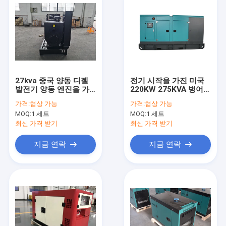
27kva 중국 양동 디젤
전기 시작을 가진 미국
발전기 양동 엔진을 가
220KW 275KVA 벙어리
진 개방형 발전기
Cummins 디젤 엔진 발
가격:
협상 가능
가격:
협상 가능
전기
MOQ:
1 세트
MOQ:
1 세트
최신 가격 받기
최신 가격 받기
지금 연락
지금 연락
집
제품
비디오