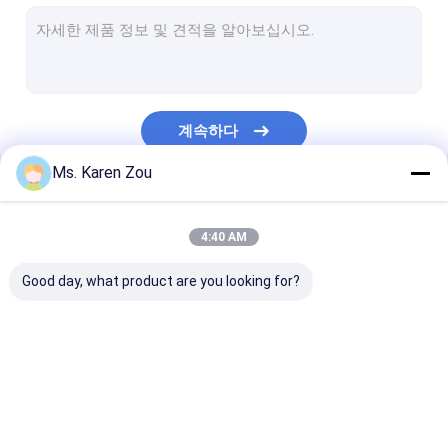
디젤 발전기
FPT 디젤 발전기
커 민 스 디젤 발전기
계속하다
퍼킨스 디젤 발전기
Ms. Karen Zou
바도우인 생성기
우리의 카테고리
deutz 발전기
4:40 AM
이동할 수 있는 등대
Good day, what product are you looking for?
무브러시 발전기
고성능 디젤 엔진
디젤 엔진 발전기 세트
침묵하는 발전기 세트
작은 휴대용 발
천연 가스 발전기