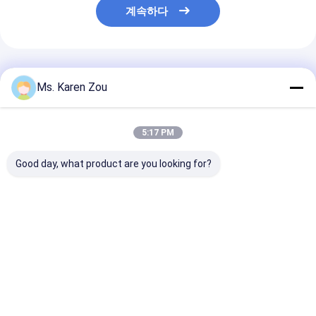
계속하다
추천된 제품
Ms. Karen Zou
5:17 PM
Good day, what product are you looking for?
음투성 양동 디젤 발전
64KW 슈퍼 시일런트 디
응급 양동 발전
기 50kVA 4타크 엔진
젤 발전기 양동 원동기
63KVA / 양동 
스마트겐 컨트롤러
젤 발전기
최고의 가격
최고의 가격
최고의 
Desktop Site
홈
사이트맵
연락처