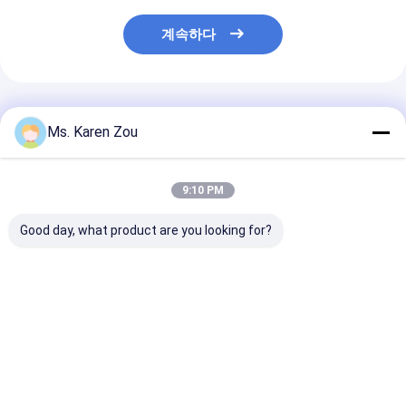
계속하다
추천된 제품
Ms. Karen Zou
9:10 PM
Good day, what product are you looking for?
이탈리아 상표 FPT
방음 기업 사용 250
기업 사용 FPT 
Mergency 장비 30-
Kva 200 Kw 높은 비용
진 발전기 60KW
330kw 주식에 있는 방
성과 디젤 발전기
75KVA 고성능
수 전기 디젤 엔진 발전
기 세트
최고의 가격
최고의 가격
최고의 