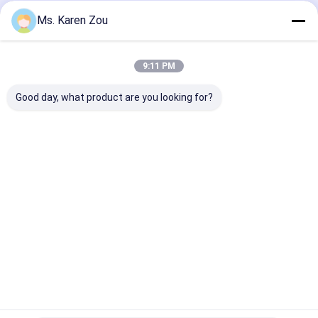
Ms. Karen Zou
Desktop Site
홈
사이트맵
연락처
Privacy Policy
사이트맵
품질
디젤 엔진 발전기 세트
중국 공장.Copyright © 2026 Wuxi Gpro
9:11 PM
Power Solution Co., Ltd. All Rights Reserved.
Good day, what product are you looking for?
집
제품
비디오