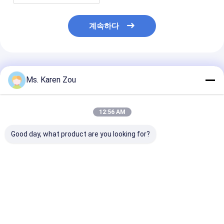
계속하다
추천된 제품
Ms. Karen Zou
12:56 AM
Good day, what product are you looking for?
40KW 공기는 Deutz 디
단일 위상 가정을 위한
20KW 25KVA Di
젤 엔진 발전기 세트 방
전기 휴대용 디젤 엔진
Generator Set
음 생성 50KVA를 냉각
발전기 세트 220v 5kva
12V DC Electri
했습니다
Start and 620
Heavy-Duty
최고의 가격
최고의 가격
최고의 
Construction