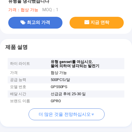
유형을 냉각했습니다
가격：협상 가능
MOQ：1
최고의 가격
지금 연락
제품 설명
,
유형 genset를 여십시오
하이 라이트
물에 의하여 냉각되는 발전기
가격
협상 가능
공급 능력
500PCS/달
모델 번호
GP550PS
배달 시간
선급금 후에 25-30 일
브랜드 이름
GPRO
더 많은 것을 전망하십시오