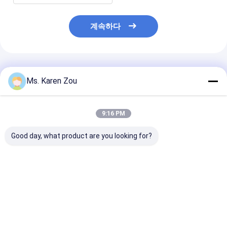
계속하다
추천된 제품
Ms. Karen Zou
9:16 PM
Good day, what product are you looking for?
퍼킨스 전기 디젤 엔진
물 냉각 가벼운 휴대용
500KVA 400K
발전기 400KW의 산업
발전기 오픈 타입
엔진 힘 퍼킨즈 
디젤 엔진 발전기
Genset 110KW
진 물은 Stamfo
전기를 가진 발
냉각했습니다
최고의 가격
최고의 가격
최고의 