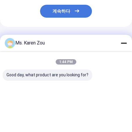
계속하다
추천된 제품
Ms. Karen Zou
1:44 PM
Good day, what product are you looking for?
냉각되는 공기를 가진
KOFO 히카르
4000w 트레일
디젤 엔진 수동 이동할
두/FAWED/Laidong를
이 금속 할로겐을
수 있는 등대 금속 할로
가진 9M 수동 높은 돛대
이동할 수 있는 
겐 빛
이동할 수 있는 등대
전기 이동할 수 
대에 의하여 점
최고의 가격
최고의 가격
최고의 