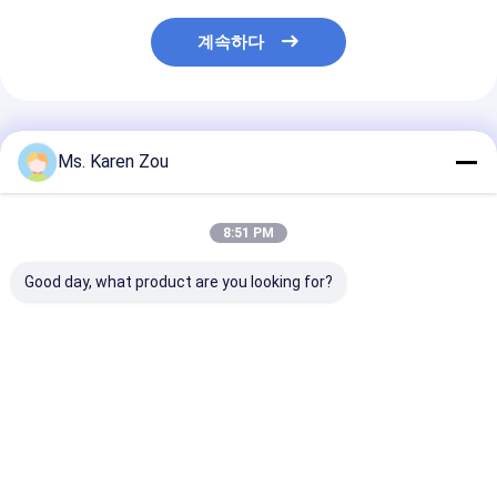
계속하다
추천된 제품
Ms. Karen Zou
8:51 PM
Good day, what product are you looking for?
구리 단 하나 방위가 마
삼상 80w 100kva 발전
100KW 연결을 
라톤 무브러시 발전기에
기 머리 무브러시 발전
상 자동차 발전기
의하여 12 타전합니다
기 50hz
터
최고의 가격
최고의 가격
최고의 