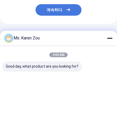
계속하다
추천된 제품
Ms. Karen Zou
3:03 AM
Good day, what product are you looking for?
냉각되는 공기를 가진
KOFO 히카르
4000w 트레일
디젤 엔진 수동 이동할
두/FAWED/Laidong를
이 금속 할로겐을
수 있는 등대 금속 할로
가진 9M 수동 높은 돛대
이동할 수 있는 
겐 빛
이동할 수 있는 등대
전기 이동할 수 
대에 의하여 점
최고의 가격
최고의 가격
최고의 