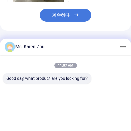
계속하다
추천된 제품
Ms. Karen Zou
11:07 AM
Good day, what product are you looking for?
혼다 빨간 10kva 디젤
디젤 엔진 힘 5000w
디젤 용접 발전기
엔진 힘 침묵하는 작은
5kw 작은 휴대용 전기
50Hz 60Hz 전
휴대용 발전기 3 단계
발전기 침묵하는 유형
발전기 (용접 기
또는 단일 위상
186FAE 엔진
최고의 가격
최고의 가격
최고의 