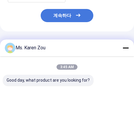
계속하다
추천된 제품
Ms. Karen Zou
3:45 AM
Good day, what product are you looking for?
40KW 공기는 Deutz 디
단일 위상 가정을 위한
20KW 25KVA Di
젤 엔진 발전기 세트 방
전기 휴대용 디젤 엔진
Generator Set
음 생성 50KVA를 냉각
발전기 세트 220v 5kva
12V DC Electri
했습니다
Start and 620
Heavy-Duty
최고의 가격
최고의 가격
최고의 
Construction